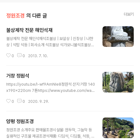
더보기
정원조경
의 다른 글
불상제작 전문 해인석재
글 내용
불상제작 전문 해인석재석조불상 | 보살상 | 신장상 | 나한
상 | 석탑 석등 | 회사소개 석조불상 석가모니불석조불상
석가모니불석조불상 석가모니불2008년 영주 부석사 무
0
0
2013. 7. 10.
량수전 우측 편 봉안 좌대포함 3미터아미타불 대구 통천사
봉안약사여래좌불 7척 총높이 350cm 경기도 남양주 흥
국사 봉안약사여래 총고 320cm 경주 안강 양동마을 봉안
거창 정원석
석가여래불 백화암봉안경기도 양주군 주내면 유양리 산 4
글 내용
0번지약사여래불 높이 6척 180cm 표면처리 정잔다듬약
https://youtu.be/I-wf9AmNIe8정원석 산지:거창 140
사여래불 높이 6척 180cm 좌대포함 3m비로자나불 높이
x190x220cm 7톤https://www.youtube.com/watc
4자 황등석(호수매) 피부 마광처리석조불상 | 보살상 | 신
h?v=I-wf9AmNIe8거창정원석 조경석경기도 양평군 옥
장상 | 나한상 | 석탑 석등 |회사소개 주소: 경기도 양평군
0
0
2020. 9. 29.
천면 옥천리 75 문의 01040252435 Copyright ⓒ 2
옥천면 옥천리 75HP: 010 4025 2435Copyright ⓒ
007 garden landscape Co, Ltd. All rights reserv
1996 Ha..
ed.
양평 정원조경
글 내용
정원조경 소개주요 판매물조경시설물: 원두막, 그늘막 등
실용적인 구조물 제공조경석재품: 디딤석, 디딤돌, 석등, 석