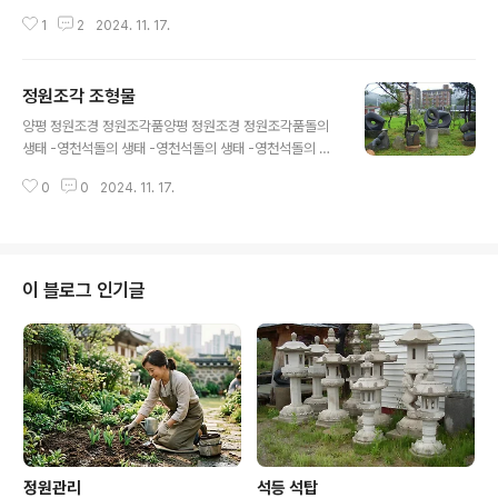
탑, 정원석, 돌물확, 정원조각, 조형물 등 다양한 석조품조
1
2
2024. 11. 17.
경수 및 식물: 소나무, 사이프러스, 상록수, 관목류 등설계
와 계획고객의 요구를 반영한 사용자 분석지리적 환경 분
석(토양, 기후, 일조량 등)을 통한 최적화된 설계공간 활용
정원조각 조형물
도를 높이는 녹지, 휴게공간, 산책로 등의 계획조경식재식
글 내용
물: 시각적 아름다움과 기능성(예: 그늘 제공, 공기 정화)을
양평 정원조경 정원조각품양평 정원조경 정원조각품돌의
고려한 초본, 나무, 관목 선택소재: 석재, 목재, 철제 등 경관
생태 -영천석돌의 생태 -영천석돌의 생태 -영천석돌의 생
과 유지보수성을 고려한 재료 사용액세서리: 조명, 의자 등
태 -영천석돌의 생태 -영천석오석 100x32x102오석 10
편의를 위한 추가 요소 제공유지 관리정기적인 전정과 청
0
0
2024. 11. 17.
0x32x102오석 100x32x102모자 영천석모자 영천석
소병해충 방제 및 물관리 시스템 유지보수토양, 기후, 일조
모자 영천석함대함대함대바람 영천석오석 68x18x48오
량 등 지리적 ..
석 817오석 816오석 37x15x51오석 58x16x70두상
영천석오석 819오석 68x24x90오석 67x22x90오석
110x44x86오석 110x44x86오석 55x18x38오석 1
이 블로그 인기글
15x36x116오석 115x36x116오석 115x36x116부자
영천석오석 815영천석 - 비상2오석 - 산격리 영천석오석
70애우 73x60x60수반 157오석 68x15x45환경조각
255x80x150경기도 양평군 옥천면옥천리 75번지..
정원관리
석등 석탑