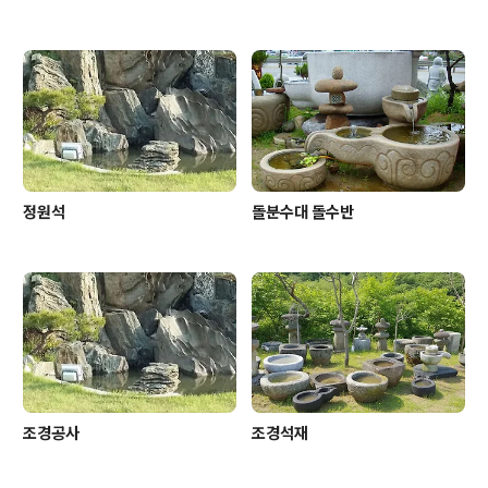
정원석
돌분수대 돌수반
조경공사
조경석재