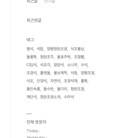
최근글
인기글
최근댓글
태그
평석
석탑
양평정원조경
석조불상
돌물확
정원조각
돌표주박
조형물
디딤석
석조각
정원석
소나무
수석
조경석
풀맷돌
불상제작
석등
양평조경
석조
단양석
자연석
조경석재
물확
돌민속품
돌수반
돌다리
정원조경
계단석
정원조경소개
수마석
전체 방문자
Today :
Yesterday :