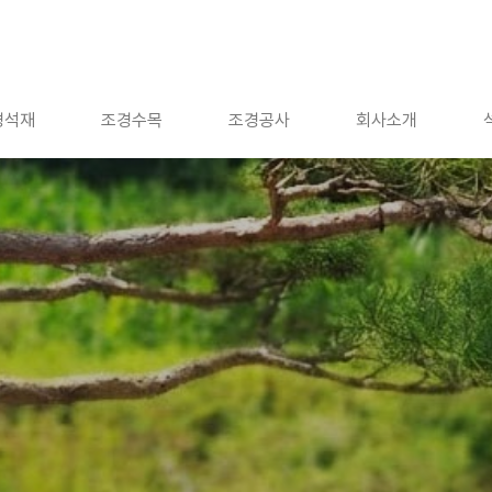
경석재
조경수목
조경공사
회사소개