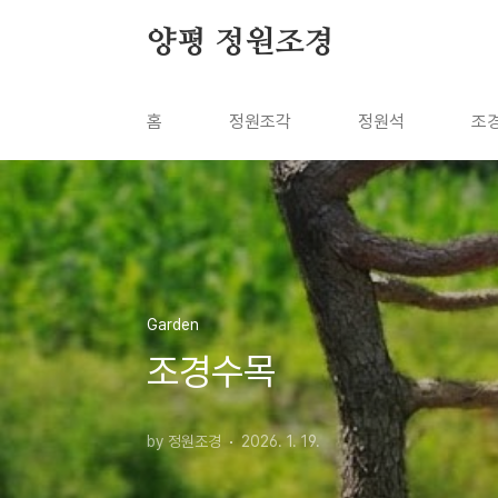
본문 바로가기
양평 정원조경
홈
정원조각
정원석
조
Garden
조경수목
by 정원조경
2026. 1. 19.