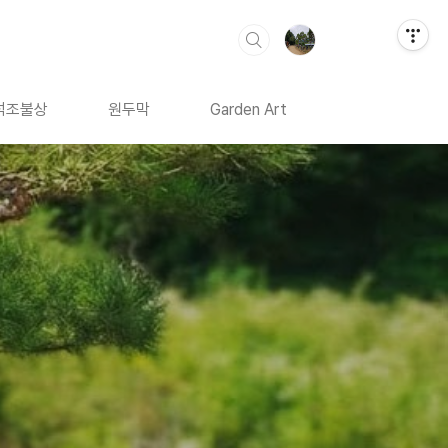
석조불상
원두막
Garden Art