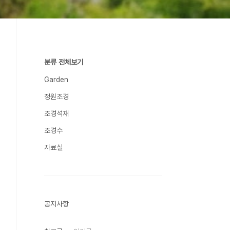
분류 전체보기
Garden
정원조경
조경석재
조경수
자료실
공지사항