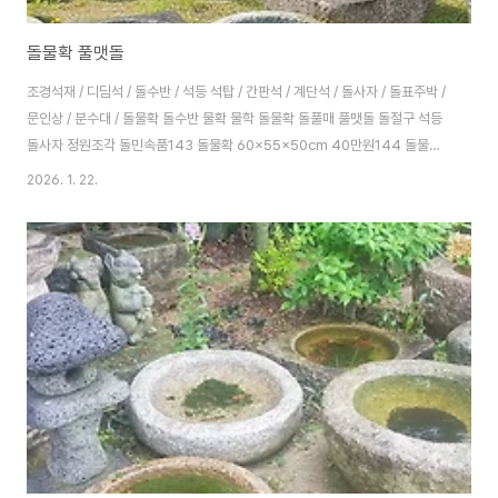
돌물확 풀맷돌
조경석재 / 디딤석 / 돌수반 / 석등 석탑 / 간판석 / 계단석 / 돌사자 / 돌표주박 /
문인상 / 분수대 / 돌물확 돌수반 물확 물학 돌물확 돌풀매 풀맷돌 돌절구 석등
돌사자 정원조각 돌민속품143 돌물확 60x55x50cm 40만원144 돌물확
Ø60x35cm 40만원145 돌물확 Ø64x30cm 40만원146 돌물확
2026. 1. 22.
Ø58x30cm 40만원147 돌물확 Ø60x20cm 30만원148 현무암 표주박
60cm 35만원149 풀맷돌 Ø40x60x45cm 60만원150 화강암 표주박
60cm 25만원151 쌍사자석등 높이 110cm 120만원136 화강암 돌물확
Ø82x20cm 130만원152 바보석등 높이 60cm 20만원152-1 바보석등
높이 1m 30만원152-..