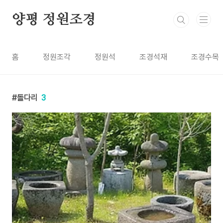
본문 바로가기
양평 정원조경
홈
정원조각
정원석
조경석재
조경수목
돌다리
3