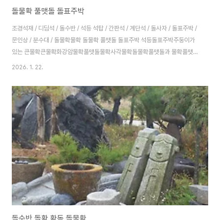
돌물확 풀맷돌 돌표주박
조경석재 / 디딤석 / 돌수반 / 석등 석탑 / 간판석 / 계단석 / 돌사자 / 돌표주박 /
문인상 / 분수대 / 돌물확물확 돌물확 풀맷돌 돌표주박 석등돌표주박주둥이가
있는 큰물확큰물확화강암물확풀맷돌물확사각물확돌물확풀맷돌과 물확풀맷돌
표주박현무암 표주박돌구시 물확돌다리 조경석재 / 디딤석 / 돌수반 / 석등 석
2026. 1. 22.
탑 / 간판석 / 계단석 / 돌사자 / 돌표주박 / 문인상 / 분수대 / 돌물확 사업자등
록번호: 132-20-52045 대표: 김창호경기도 양평군 옥천면 옥천리 75번지
정원조경031-772-8879 010-4025-2435
haeinstone@naver.comCopyright ⓒ 2025 Garden Art. All rights
..
돌수반 돌확 확독 돌물확