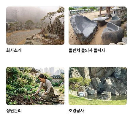
회사소개
돌벤치 돌의자 돌탁자
정원관리
조경공사