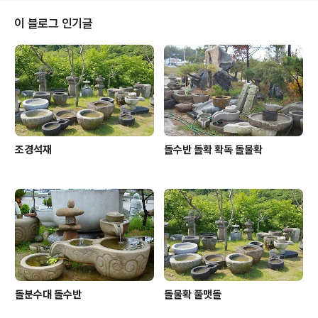
일자형 기둥 대신 유기적인 느낌을 주어 보는 이에게 편안
함과 예술성을 전달합니다.소재의 대비: 상부의 지붕은 나
이 블로그 인기글
무 기와나 널빤지 형태로 마감되어 전통적인 정자의 지붕
모양을 현대적으로 재해석했습니다. 이 목재 구조물은 거
대한 자연석 위에 얹혀 있습니다. 이 돌과 나무의 대비는 자
연적인 재료를 사용하는 한국 전통 건축 및 조경의 미학을
따르면서도, 파라솔이라는 현대적인 용도..
조경석재
돌수반 돌확 확독 돌물확
돌분수대 돌수반
돌물확 풀맷돌