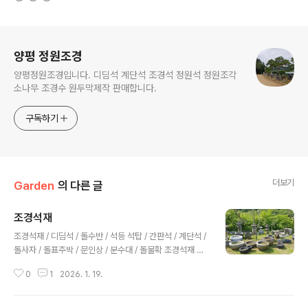
로그 정보
양평 정원조경
양평정원조경입니다. 디딤석 계단석 조경석 정원석 정원조각
소나무 조경수 원두막제작 판매합니다.
구독하기
더보기
Garden
의 다른 글
조경석재
글 내용
조경석재 / 디딤석 / 돌수반 / 석등 석탑 / 간판석 / 계단석 /
돌사자 / 돌표주박 / 문인상 / 분수대 / 돌물확 조경석재 튼
튼하고 아름다운 조경 공간 연출용 석재돌수반과 표주박을
0
1
2026. 1. 19.
이용한 계류형 분수대 만들기수목 사이에 포인트 역활로
사용되는 돌수반 물확 돌절구 풀맷돌 석등들돌 표주박과
돌수반들평원석 돌의자평원석 돌의자평원석 돌의자평원석