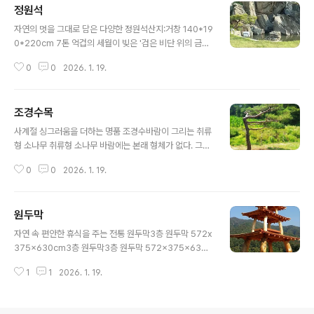
정원석
돌의자평원석 돌의자평원석 돌의자 좌석 밑에 펼쳐진 호수
글 내용
와 들판: 단양석 평원석 의자이 작품은 "앉아서 쉬는 의자
자연의 멋을 그대로 담은 다양한 정원석산지:거창 140*19
이자, 바라보며 즐기는 산수경석"입니다. 거친 자연석의 껍
0*220cm 7톤 억겁의 세월이 빚은 '검은 비단 위의 금빛
질을 그대로 살리면서 윗면을 고요한 평원 또는 호수처럼
폭포'이 작품은 경남 거창의 거친 물살이 수백만 년 동안 다
연출한 점이 압권입니다.1. 평원의 미학: 여백과 쉼수석 용
0
0
2026. 1. 19.
듬어낸 **'시간의 조각'**이자, 인위적인 가공 없이 자연
어로 '평원석'은 드넓은 들판이나 지평선을 연상시..
그 자체가 완성한 거대한 추상화입니다. 높이 2.2m, 무게
7톤이라는 압도적인 하드웨어에 섬세한 표면 미학이 공존
조경수목
하는 명석(名石)입니다.1. 색(色)과 질(質)의 강렬한 대비:
글 내용
흑(黑)과 금(金)의 조화가장 먼저 눈길을 사로잡는 것은 *
사계절 싱그러움을 더하는 명품 조경수바람이 그리는 취류
*돌의 피부(Skin)**입니다. 묵직하고 깊이 있는 검은색
형 소나무 취류형 소나무 바람에는 본래 형체가 없다. 그저
(또는 짙은 회색) 바탕은 마치 밤의 장막이나 깊은 산세를
스치고 지나갈 뿐, 누구도 바람의 얼굴을 본 적은 없다. 하
연상시킵니다. 그 위를 타고 흐르는 황금빛과 흰색이 섞인
0
0
2026. 1. 19.
지만 나는 오늘, 저 벼랑 끝에 선 소나무 한 그루에서 분명
굵은 석영질의 문양은 마치 깎아지른 절벽 위에서 쏟아져
한 바람의 얼굴을 보았다. 사람들은 그것을 취류형(吹流
내..
形)이라 불렀다.산등성이에 홀로 선 그 나무는 마치 거대한
원두막
붓과 같았다. 보이지 않는 대기의 흐름을 타고 허공에 초록
글 내용
색 획을 그어놓은 듯, 줄기와 가지가 온통 한쪽으로 쏠려 있
자연 속 편안한 휴식을 주는 전통 원두막3층 원두막 572x
었다. 흡사 머리카락을 길게 풀어헤치고 거센 폭풍우를 온
375x630cm3층 원두막3층 원두막 572x375x630c
몸으로 받아내는 무용수의 격정적인 춤사위 같기도 했다.
m파라솔정자돌 위에 피어난 파라솔 정자디자인 및 구성
나무는 멈춰 있었으나, 내 눈에는 끊임없이 흔들리고 있는
1
1
2026. 1. 19.
분석독특한 구조: 가장 눈에 띄는 특징은 곡선형 기둥입니
것처럼 보였다. 그것은 정지해 있는 움직임이자, 소리 없는
다. 통나무를 휘어지게 가공하거나 자연적으로 휜 나무를
아우성이었다.취류형 소나무..
사용하여 자연미를 극대화했습니다. 이 기둥은 일반적인