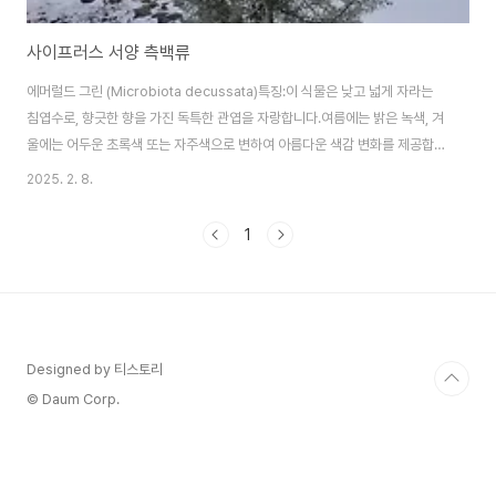
사이프러스 서양 측백류
에머럴드 그린 (Microbiota decussata)특징:이 식물은 낮고 넓게 자라는
침엽수로, 향긋한 향을 가진 독특한 관엽을 자랑합니다.여름에는 밝은 녹색, 겨
울에는 어두운 초록색 또는 자주색으로 변하여 아름다운 색감 변화를 제공합니
다.크기:보통 0.3~0.5미터 정도 자라며, 길게 퍼지는 성향을 보입니다. 이로
2025. 2. 8.
인해 그라운드 커버로 많이 사용됩니다.생장 조건:햇빛을 좋아하며, 건조한 토
양에서 잘 자라지만 적당한 수분을 유지하는 것이 중요합니다.한 번 자리를 잡
1
으면 추운 기후와 건조한 환경에서도 잘 자생할 수 있는 강한 내구성을 가집니
다.용도:조경에서 주로 그라운드 커버나 식재로 사용됩니다. 또한 벽을 따라 자
라거나, 작은 정원에서 나무 대신 사용되기도 합니다."에메랄드그린" 나무에 대
해 궁금하신 ..
Designed by 티스토리
© Daum Corp.