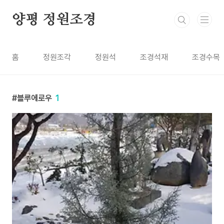
본문 바로가기
양평 정원조경
홈
정원조각
정원석
조경석재
조경수목
블루에로우
1