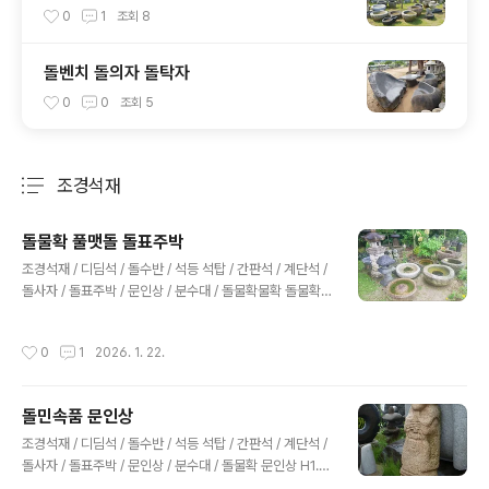
0
1
조회
8
돌벤치 돌의자 돌탁자
0
0
조회
5
조경석재
분류 전체보기
주요 글 목록
돌물확 풀맷돌 돌표주박
글 내용
조경석재 / 디딤석 / 돌수반 / 석등 석탑 / 간판석 / 계단석 /
돌사자 / 돌표주박 / 문인상 / 분수대 / 돌물확물확 돌물확
풀맷돌 돌표주박 석등돌표주박주둥이가 있는 큰물확큰물
확화강암물확풀맷돌물확사각물확돌물확풀맷돌과 물확풀
작성시간
0
1
2026. 1. 22.
맷돌 표주박현무암 표주박돌구시 물확돌다리 조경석재 /
디딤석 / 돌수반 / 석등 석탑 / 간판석 / 계단석 / 돌사자 / 돌
표주박 / 문인상 / 분수대 / 돌물확 사업자등록번호: 132-2
돌민속품 문인상
0-52045 대표: 김창호경기도 양평군 옥천면 옥천리 75
글 내용
번지 정원조경031-772-8879 010-4025-2435 ha
조경석재 / 디딤석 / 돌수반 / 석등 석탑 / 간판석 / 계단석 /
einstone@naver.comCopyright ⓒ 2025 Garden
돌사자 / 돌표주박 / 문인상 / 분수대 / 돌물확 문인상 H1.5
Art. All rights ..
m문인상 H1.5m문인상 H1m문인상 H1m문인상 H1.7m