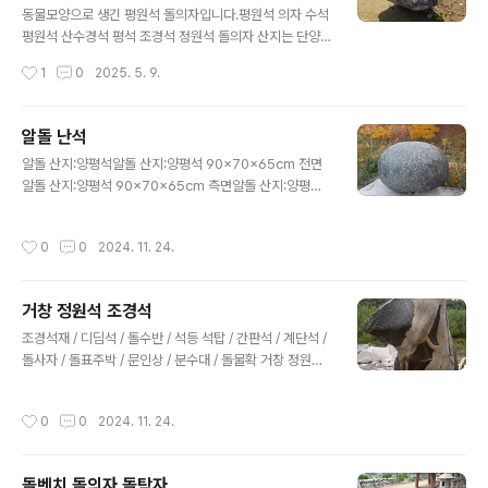
동물모양으로 생긴 평원석 돌의자입니다.평원석 의자 수석
평원석 산수경석 평석 조경석 정원석 돌의자 산지는 단양
석으로 쪼개짐이 수평으로 결을 이루고 있다.단양석은 짙
작성시간
1
0
2025. 5. 9.
은 청색으로 영월의 깻묵석과는 다르게, 돌의 색상과 쪼개
짐이 점판암 철평석과 유사하다. 흰점과 흰줄이 곳곳에 석
영분으로 형성되어 있고 이런것을 갈이 들어 있다고하기도
알돌 난석
한다. 단양석이 이러한 특성으로 평원석을 좋아 하는 한사
글 내용
알돌 산지:양평석알돌 산지:양평석 90x70x65cm 전면
람의 수석인으로 돌의자겸 평원석으로 만들어 보았다. 크
알돌 산지:양평석 90x70x65cm 측면알돌 산지:양평석
기는 1목에서 4목이다. 평원석 의자 전시장은 경기도 양평
90x70x65cm 후면경기도 양평군 옥천면 옥천리 75 문
군 옥천면 옥천리 75 정원조경 문의 연락처 010402524
의 01040252435Copyright ⓒ 2007 garden land
35
작성시간
0
0
2024. 11. 24.
scape Co, Ltd.All rights reserved.
거창 정원석 조경석
글 내용
조경석재 / 디딤석 / 돌수반 / 석등 석탑 / 간판석 / 계단석 /
돌사자 / 돌표주박 / 문인상 / 분수대 / 돌물확 거창 정원석
산지가 거창 강돌이며 수마가 잘된 정원석입니다밝은 색
화강암이 석질이 강해서 매끄럽게 수마 되었고 어두운 부
작성시간
0
0
2024. 11. 24.
분은요철(자구리)이 많이 형성되어 있습니다. 소나무도 수
피가 거북 등처럼 형성된 것이 제일이며정원석도 강돌 수
마석이 최고로 알려지고 있습니다.우측면으로 정면으로 설
돌벤치 돌의자 돌탁자