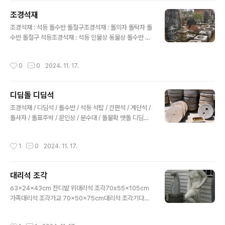
원난계삼층석탑 63x63x180cm8각 9층석탑 높이 15m
조경석재
조경석재 / 디딤석 / 돌수반 / 석등 석탑 / 간판석 / 계단석 /
글 내용
돌사자 / 돌표주박 / 문인상 / 분수대 / 돌물확 경기도 양평
조경석재 : 석등 돌수반 돌절구조경석재 : 돌의자 돌탁자 돌
군 옥천면옥천리 75번지010 4025 2435Copyright
수반 돌절구 석등조경석재 : 석등 인물상 동물상 돌수반 돌
ⓒ 20..
절구경기도 양평군 옥천면 옥천리 75 정원조경 010-402
5-2435 Copyright ⓒ 2007 garden landscape C
작성시간
0
0
2024. 11. 17.
o, Ltd. All rights reserved.
디딤돌 디딤석
글 내용
조경석재 / 디딤석 / 돌수반 / 석등 석탑 / 간판석 / 계단석 /
돌사자 / 돌표주박 / 문인상 / 분수대 / 돌물확 맷돌 디딤돌
정원조경중국산 맷돌원장주차장및 다용도 지름50~60c
m두께10~20 무게 80~100kg개당가격: 50,000~10
작성시간
1
0
2024. 11. 17.
0,000원중국산 맷돌원장주차장및 다용도 지름50~60c
m두께10~20 무게 80~100kg개당가격: 50,000~10
0,000원중국산 맷돌 디딤석도매가 판매 지름 50~60cm
대리석 조각
두께 5~10cm 무게 30~40kg개당가격:빗살무늬:60,0
글 내용
00원무빗살:30,000원4각 화강암 디딤석 그레이 30x6
63x24x43cm 잔디밭 위대리석 조각70x55x105cm
0x6cm개당가격: 15,000원(1파렛트 48개기준)오석 부
가족대리석 조각가교 70x50x75cm대리석 조각기다림
정형 디딤석두께4~5cm 50cm 60cm개당가격: 30,00
60x35x50cm대리석 조각욕녀 50x50x163cm대리
0원현무암 ..
석 조각모정 63x30x45cm대리석 조각와부 100x50x
작성시간