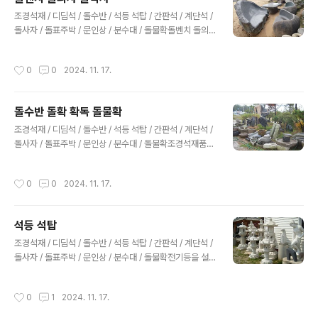
치해도 무방합니다.흑백의 조화가 균형과 변화가 절정을
글 내용
이루는 방향입니다. 우측면으로 조경석 아래 4~5cm만 걷
조경석재 / 디딤석 / 돌수반 / 석등 석탑 / 간판석 / 계단석 /
어내면 깔판돌이 나옵니다.그만큼 및 자리가 좋은 정원석
돌사자 / 돌표주박 / 문인상 / 분수대 / 돌물확돌벤치 돌의
입니다.좌측면으로 형상석으로 본다면 가장 좋은 방향입니
자자연석 의자 돌벤치 돌의자자연석 의자 돌벤치 돌의자자
다.무게가 7톤이나 되는 돌이 얇은 고임석 몇 개로 연출..
연석 의자 돌벤치 돌의자자연석 의자 돌벤치 돌의자190x
작성시간
0
0
2024. 11. 17.
100x120cm 양평석 통돌의자양평석 통돌 테이블과 의자
양평석 자연석 돌의자 조경석재 / 디딤석 / 돌수반 / 석등 석
탑 / 간판석 / 계단석 / 돌사자 / 돌표주박 / 문인상 / 분수대
돌수반 돌확 확독 돌물확
/ 돌물확 경기도 양평군 옥천면옥천리 75번지010 4025
글 내용
2435Copyright ⓒ 2007 garden landscape Co,
조경석재 / 디딤석 / 돌수반 / 석등 석탑 / 간판석 / 계단석 /
Ltd.All rights reserved.
돌사자 / 돌표주박 / 문인상 / 분수대 / 돌물확조경석재품
돌수반 돌민속품돌절구 돌확 물확 정원석조경석재품 돌수
반 돌민속품돌절구 돌확 물확 정원석조경석재품 돌수반 돌
작성시간
0
0
2024. 11. 17.
민속품 돌절구 돌확 물확 정원석돌수반 물확 물학 돌물확
돌풀매 풀맷돌 돌절구 돌민속품돌수반 물확 물학 돌물확
돌풀매 풀맷돌 돌절구 석등 돌사자 정원조각 돌민속품143
석등 석탑
돌물확 60x55x50cm 40만원144 돌물확 Ø60x35c
글 내용
m 40만원145 돌물확 Ø64x30cm 40만원146 돌물확
조경석재 / 디딤석 / 돌수반 / 석등 석탑 / 간판석 / 계단석 /
Ø58x30cm 40만원147 돌물확 Ø60x20cm 30만원
돌사자 / 돌표주박 / 문인상 / 분수대 / 돌물확전기등을 설
148 현무암 표주박 60cm 35만원149 풀맷돌 Ø40x60
치 가능한 불교 석등 높이 120, 200cm실상사 백장암 석
x45cm 60만원150 화강..
등과 쌍사자석등 높이 2m쌍사자석등 높이 110cm멍텅구
작성시간
0
1
2024. 11. 17.
리 석등 높이 60, 100, 150cm멍텅구리 석등 높이 60, 1
00, 150cm 152-2 바보 형무암석등 높이 65cm 20만