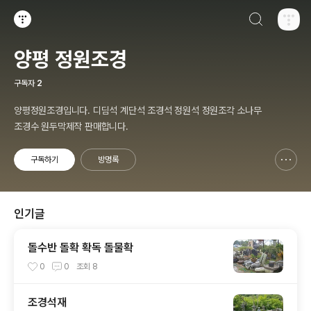
검색하기
티스토리
양평 정원조경
구독자
2
양평정원조경입니다. 디딤석 계단석 조경석 정원석 정원조각 소나무
조경수 원두막제작 판매합니다.
구독하기
방명록
신고하기 레이어
열기
인기글
돌수반 돌확 확독 돌물확
0
0
조회
8
조경석재