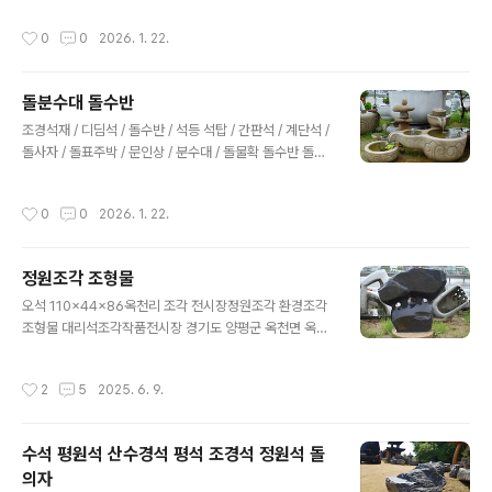
문인상 H1.7m문인상 H1.7m문인상 H1.7m문인상 H1m
작성시간
0
0
2026. 1. 22.
문인상 H1m문인상 H1m문인상 H1.7m문무관 2m 조경
석재 / 디딤석 / 돌수반 / 석등 석탑 / 간판석 / 계단석 / 돌사
자 / 돌표주박 / 문인상 / 분수대 / 돌물확 사업자등록번호:
돌분수대 돌수반
132-20-52045 대표: 김창호경기도 양평군 옥천면 옥천
글 내용
리 75번지 정원조경031-772-8879 010-4025-243
조경석재 / 디딤석 / 돌수반 / 석등 석탑 / 간판석 / 계단석 /
5 haeinstone@naver.comCopyright ⓒ 2025 ..
돌사자 / 돌표주박 / 문인상 / 분수대 / 돌물확 돌수반 돌확
확독 확돌 물확 돌물확 수곽 돌절구 돌분수대 조경석재 / 디
딤석 / 돌수반 / 석등 석탑 / 간판석 / 계단석 / 돌사자 / 돌표
작성시간
0
0
2026. 1. 22.
주박 / 문인상 / 분수대 / 돌물확 사업자등록번호: 132-20
-52045 대표: 김창호경기도 양평군 옥천면 옥천리 75번
지 정원조경031-772-8879 010-4025-2435 haein
정원조각 조형물
stone@naver.comCopyright ⓒ 2025 Garden Ar
글 내용
t. All rights reserved.
오석 110x44x86옥천리 조각 전시장정원조각 환경조각
조형물 대리석조각작품전시장 경기도 양평군 옥천면 옥천
리 75번지 정원조경문의 01040252435
작성시간
2
5
2025. 6. 9.
수석 평원석 산수경석 평석 조경석 정원석 돌
의자
글 내용