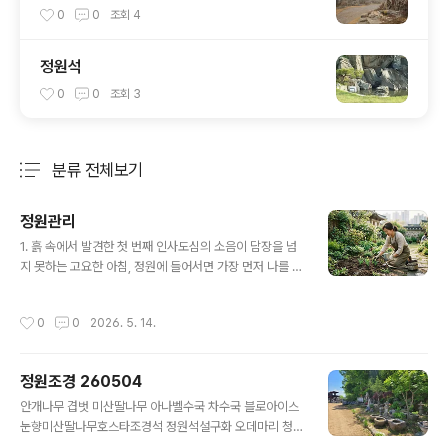
0
0
조회
4
정원석
0
0
조회
3
분류 전체보기
주요 글 목록
정원관리
글 내용
1. 흙 속에서 발견한 첫 번째 인사도심의 소음이 담장을 넘
지 못하는 고요한 아침, 정원에 들어서면 가장 먼저 나를 반
기는 것은 축축한 흙 내음입니다. 정원관리는 단순히 식물
을 기르는 행위를 넘어, 매일 아침 자연과 나누는 가장 정직
작성시간
0
0
2026. 5. 14.
한 대화입니다. 작년 가을에 심어둔 튤립 알뿌리가 딱딱한
땅을 뚫고 연둣빛 고개를 내밀 때, 저는 생명의 경이로움 앞
에서 겸허해집니다.정원을 가꾼다는 것은 기다림을 배우는
정원조경 260504
과정입니다. 인스턴트 식품처럼 결과가 즉각 나오길 기대
글 내용
하는 현대인의 조급함은 이곳에서 무용지물이 됩니다. 씨
안개나무 겹벗 미산딸나무 아나벨수국 차수국 블로아이스
앗이 발아하고, 잎이 돋아나고, 마침내 꽃을 피우기까지는
눈향미산딸나무호스타조경석 정원석설구화 오데마리 청단
그들만의 속도가 있습니다. 저는 그저 그 옆에서 물을 주고,
풍 홍단풍 삼색병꽃나무 호스타 동장군 수호초 바위취 아