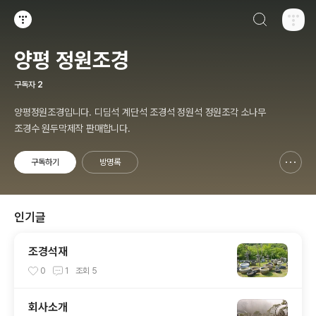
검색하기
티스토리
양평 정원조경
구독자
2
양평정원조경입니다. 디딤석 계단석 조경석 정원석 정원조각 소나무
조경수 원두막제작 판매합니다.
구독하기
방명록
신고하기 레이어
열기
인기글
조경석재
0
1
조회
5
회사소개