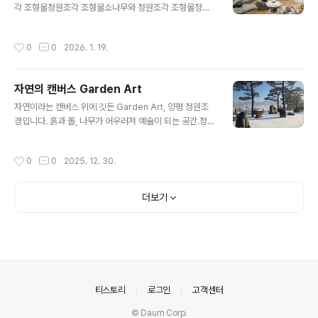
질을 그대로 살리면서 윗면을 고요한 평원 또는 호수처럼
각 조형물정원조각 조형물소나무와 정원조각 조형물정원
연출한 점이 압권입니다.1. 평원의 미학: 여백과 쉼수석 용
조각 조형물소나무와 정원조각 조형물정원조각 조형물소
어로 '평원석'은 드넓은 들판이나 지평선을 연상시..
나무와 정원조각 조형물소나무와 정원조각 조형물정원조
작성시간
0
0
2026. 1. 19.
각 조형물소나무와 정원조각 조형물소나무와 정원조각 조
형물정원조각 조형물정원조각 조형물Art in Garden 자
연이라는 캔버스, 그 위에 깃든 예술1. 프롤로그: 정원은 가
자연의 캔버스 Garden Art
장 거대한 미술관입니다"바람이 조각을 어루만지고, 햇살
글 내용
이 질감을 완성합니다."진정한 조경은 단순히 나무를 심고
자연이라는 캔버스 위에 깃든 Garden Art, 양평 정원조
돌을 놓는 행위를 넘어섭니다. 그것은 대지라는 캔버스 위
경입니다. 흙과 돌, 나무가 어우러져 예술이 되는 공간.정원
에 공간을 기획하고 미학을 채우는 종합 예술입니다.우리
조경이 당신의 삶에 자연을 초대합니다.좋은 정원석 하나
가 소개하는 조각은 장식품이 아닙니다. 흘러가는 구름을
를 놓는 일부터, 나무 한 그루의 방향을 잡는 일까지.20년
작성시간
0
0
2025. 12. 30.
붙잡아두고, 계절의 변화를 온몸으로 받아내며, 끝내 침묵
현장의 땀과 장인 정신으로, 시간이 흐를수록 가치가 빛나
으로 자..
는 공간을 약속드립니다.사이트맵About Us 회사 소개자
연을 거스르지 않는 조경, 양평 정원조경진정한 조경은 단
더보기
순히 나무를 심는 것을 넘어 대지 위에 미학을 채우는 종합
예술입니다.1.Sculpture 조각/조형물Garden Sculptur
e 정원조각: "바람이 오가고 햇살이 머무는 예술적 오브
제." 현대적 감각의 정원 조형물 갤러리.Buddha statue
불상 : 석조불상 보살상 나한상 신장상 사천왕상 등.Ani..
의안내
티스토리
로그인
고객센터
© Daum Corp.