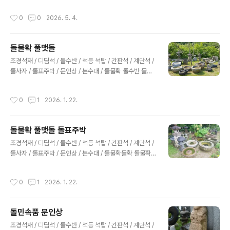
잡초를 뽑아주며 그들이 무사히 그 시간을 통과하기를 지
주가 지피식물 호스타공작 단풍나무 홍단풍조경석재 석등
작성시간
0
0
2026. 5. 4.
켜볼 뿐입니다.2. 가위 끝에..
돌표주박정원조각과 공작단풍평원석 돌벤치 돌의자환경
조형물과 정원조각품돌사자상돌물확 확독 돌절구 석등정
원석 조경석공작단풍과 미니 소나무마가목 아래 정원 석재
돌물확 풀맷돌
품평석 석등 물확조경석재 석등 물확 돌물확 정원조경바위
글 내용
취정원조경 입구눈향과 정원수눈향 아나벨수국 라임라이
조경석재 / 디딤석 / 돌수반 / 석등 석탑 / 간판석 / 계단석 /
트 차수국 마가목 포트 설구화 오데마리 청단풍 홍단풍 삼
돌사자 / 돌표주박 / 문인상 / 분수대 / 돌물확 돌수반 물확
색병꽃나무 미산딸나무 호스타 동장군 수호초 바위취 아주
물학 돌물확 돌풀매 풀맷돌 돌절구 석등 돌사자 정원조각
가 백리향 지피식물 호스타맥문동 다양한 종류의 묘목들이
돌민속품143 돌물확 60x55x50cm 40만원144 돌물
작성시간
0
1
2026. 1. 22.
준비되어 있답니다사진으로 보시는 그대로 건강한 묘목들
확 Ø60x35cm 40만원145 돌물확 Ø64x30cm 40만
이에요정성껏 키운 묘목으로 ..
원146 돌물확 Ø58x30cm 40만원147 돌물확 Ø60x2
0cm 30만원148 현무암 표주박 60cm 35만원149 풀
돌물확 풀맷돌 돌표주박
맷돌 Ø40x60x45cm 60만원150 화강암 표주박 60c
글 내용
m 25만원151 쌍사자석등 높이 110cm 120만원136 화
조경석재 / 디딤석 / 돌수반 / 석등 석탑 / 간판석 / 계단석 /
강암 돌물확 Ø82x20cm 130만원152 바보석등 높이 6
돌사자 / 돌표주박 / 문인상 / 분수대 / 돌물확물확 돌물확
0cm 20만원152-1 바보석등 높이 1m 30만원152-..
풀맷돌 돌표주박 석등돌표주박주둥이가 있는 큰물확큰물
확화강암물확풀맷돌물확사각물확돌물확풀맷돌과 물확풀
작성시간
0
1
2026. 1. 22.
맷돌 표주박현무암 표주박돌구시 물확돌다리 조경석재 /
디딤석 / 돌수반 / 석등 석탑 / 간판석 / 계단석 / 돌사자 / 돌
표주박 / 문인상 / 분수대 / 돌물확 사업자등록번호: 132-2
돌민속품 문인상
0-52045 대표: 김창호경기도 양평군 옥천면 옥천리 75
글 내용
번지 정원조경031-772-8879 010-4025-2435 ha
조경석재 / 디딤석 / 돌수반 / 석등 석탑 / 간판석 / 계단석 /