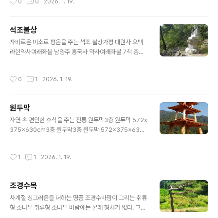
0
0
2026. 1. 19.
간을 완성해 드립니다. 수석 정원석 조경석..
우리는 늘 자연을 동경하며 살아갑니다. 팍팍한 도시의 삶
속에서 문득 하늘을 올려다보고, 길가에 핀 꽃 한 송이에 위
로를 받는 것은 우리 안에 자연을 향한 그리움이 있기 때문
석조불상
일 것입니다.저에게 조경(造景)이란, 단순히 나무를 심고
글 내용
돌을 쌓는 공사가 아닙니다. 그것은 대지가 가진 본연의 목
자비로운 미소로 평온을 주는 석조 불상가평 대원사 오백
소리를 듣는 일이며, 흙과 돌, 나무라는 가장 원초적인 소재
라한약사여래좌불 남양주 흥국사 약사여래좌불 7척 총높
를 사용하여 '삶이 머무는 공간'을 예술적으로 빚어내는 과
이 350cm 경기도 남양주 흥국사 봉안 흥국사 약사여래와
정입니다.지난 수년간 현장에서 땀 흘리며 배운 것이 있다
오백라한 자세히보기석조불상 석가모니불 2008년 영주
작성시간
0
1
2026. 1. 19.
면, "사람이 자연을 이기려 해..
부석사 무량수전 우측 편 봉안 좌대포함 3미터 2008년 영
주 부석사 무량수전 우측 편 봉안 좌대포함 3미터 아미타
불 대구 통천사 봉안석조 관음보살 대구 팔공산 굴암사 봉
원두막
안 높이 5m 참조 이미지 석가여래불 백화암 봉안 경기도
글 내용
양주군 주내면 유양리 산 40번지 부조 관음보살 용주암백
자연 속 편안한 휴식을 주는 전통 원두막3층 원두막 572x
옥 관음보살석조 지장보살 반가상 대구 팔공산 봉안선운사
375x630cm3층 원두막3층 원두막 572x375x630c
도솔암 지장보살상과 반가사유상 토대로 석조 지장보살을
m파라솔정자돌 위에 피어난 파라솔 정자디자인 및 구성
만들었다. 제작시기 1993년[평론] 고뇌를 넘어선 자비: 전
분석독특한 구조: 가장 눈에 띄는 특징은 곡선형 기둥입니
작성시간
1
1
2026. 1. 19.
통의 재해석과 독창적 융합이 작품은 단..
다. 통나무를 휘어지게 가공하거나 자연적으로 휜 나무를
사용하여 자연미를 극대화했습니다. 이 기둥은 일반적인
일자형 기둥 대신 유기적인 느낌을 주어 보는 이에게 편안
조경수목
함과 예술성을 전달합니다.소재의 대비: 상부의 지붕은 나
글 내용
무 기와나 널빤지 형태로 마감되어 전통적인 정자의 지붕
사계절 싱그러움을 더하는 명품 조경수바람이 그리는 취류
모양을 현대적으로 재해석했습니다. 이 목재 구조물은 거
형 소나무 취류형 소나무 바람에는 본래 형체가 없다. 그저
대한 자연석 위에 얹혀 있습니다. 이 돌과 나무의 대비는 자
스치고 지나갈 뿐, 누구도 바람의 얼굴을 본 적은 없다. 하