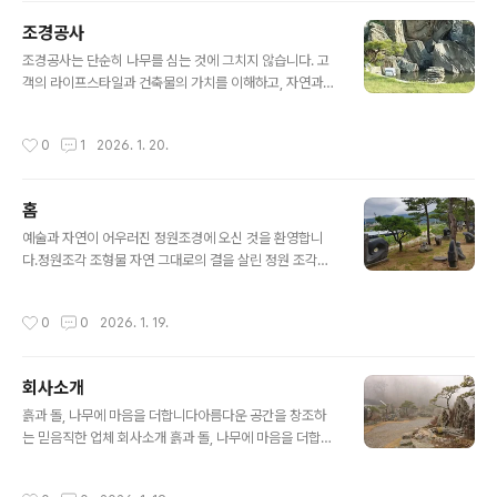
상 사천왕상 등.Animal Statues 동물상 : 해태상, 석사자
조경공사
상 등 정원의 수호신 역할을 하는 동물 조각.2. Hardscap
글 내용
e 석재/자재Stepping Stones 디딤석 : 현무암, 맷돌 디
조경공사는 단순히 나무를 심는 것에 그치지 않습니다. 고
딤석, 자연석판석 등 발길을 이끄는 정원의 길.Garden St
객의 라이프스타일과 건축물의 가치를 이해하고, 자연과
ones 정원석 : 거창석, 러시아 칼라미석, 구룡벽 화안옥 등
사람이 조화를 이루는 최적의 야외 공간을 창조합니다. 상
명품 자연석.St..
담부터 설계, 시공, 그리고 사후 관리까지 Garden Art가
작성시간
0
1
2026. 1. 20.
제안하는 조경 공사의 전 과정을 소개합니다.1. 건축물과 조
경설계 평면도대지 150평에 주택 30평으로 전원주택으로
주택 내부는 3~4인 가족이 거주하기에 좁지 않고 아늑하
홈
며 외부 공간이 120평이나 남아 텃밭, 주차장, 정원, 데크
글 내용
등 다양한 야외 활동을 여유롭게 즐길 수 있는 전원주택의
예술과 자연이 어우러진 정원조경에 오신 것을 환영합니
조경설계 평면도 입니다.1-2.상세 설계 및 3D 시뮬레이션:
다.정원조각 조형물 자연 그대로의 결을 살린 정원 조각과
수종 선정, 시설물 자재 결정, 조명 및 배수 계획을 구체화
품격 있는 환경 조형물을 소개합니다. 우리는 주변 경관과
합니다. 특히 3D 모델링을 통해 완공 후의 모습을 미리 확
완벽한 조화를 이루는 예술 작품을 통해, 사계절의 다채로
작성시간
0
0
2026. 1. 19.
인하며 고객..
운 변화가 머무는 아름다운 공간을 짓습니다. 단순한 조경
을 넘어 마음을 어루만지는 치유의 정원, 그곳에서 자연이
주는 깊은 위로와 예술적 감동을 동시에 경험해 보시길 바
회사소개
랍니다. 물확 돌표주박 석등 조경석재 정원에 깊이를 더해
글 내용
줄 다양한 석재품을 소개합니다. 고즈넉한 분위기의 석등
흙과 돌, 나무에 마음을 더합니다아름다운 공간을 창조하
과 물의 흐름을 담는 물확·돌수반, 발길을 이끄는 디딤석이
는 믿음직한 업체 회사소개 흙과 돌, 나무에 마음을 더합니
준비되어 있습니다. 또한 돌표주박과 풀맷돌등 다채로운
다."자연은 그 자체로 가장 위대한 예술입니다."안녕하십니
소품들이 어우러져, 옛 정취가 살아 숨 쉬는 특별한 조경 공
까. 정원조경을 찾아주신 여러분을 진심으로 환영합니다.
작성시간