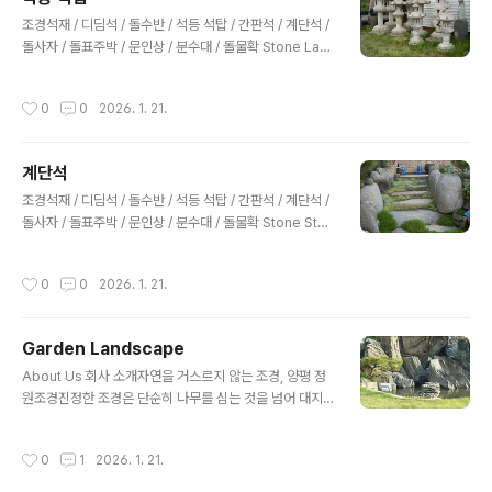
2045 대표: 김창호경기도 양평군 옥천면 옥천리 75번지
글 내용
정원조경031-772-8879 010-4025-2435 haeinst
조경석재 / 디딤석 / 돌수반 / 석등 석탑 / 간판석 / 계단석 /
one@naver.comCopyright ⓒ 2025 Garden A..
돌사자 / 돌표주박 / 문인상 / 분수대 / 돌물확 Stone Lant
erns (석등): 고즈넉한 밤의 정원을 밝히는 전통 석등 및
조명.석등쌍사자 석등쌍사자 석등바보석등 멍텅구리석등
작성시간
0
0
2026. 1. 21.
바보석등 멍텅구리석등석탑 조경석재 / 디딤석 / 돌수반 /
석등 석탑 / 간판석 / 계단석 / 돌사자 / 돌표주박 / 문인상 /
분수대 / 돌물확 사업자등록번호: 132-20-52045 대표:
계단석
김창호경기도 양평군 옥천면 옥천리 75번지 정원조경031
글 내용
-772-8879 010-4025-2435 haeinstone@nave
조경석재 / 디딤석 / 돌수반 / 석등 석탑 / 간판석 / 계단석 /
r.comCopyright ⓒ 2025 Garden Art. All r..
돌사자 / 돌표주박 / 문인상 / 분수대 / 돌물확 Stone Ste
ps (계단석): 경사면을 예술로 바꾸는 자연석 계단석.정다
듬 화강암 계단석1200x400x150mm 개당 9만원정다
작성시간
0
0
2026. 1. 21.
듬 화강암 계단석 1000x400x100mm 개당 6만원양평
산지 계단석은 별도 문의 필요양평산지 계단석은 별도 문
의 필요 조경석재 / 디딤석 / 돌수반 / 석등 석탑 / 간판석 /
Garden Landscape
계단석 / 돌사자 / 돌표주박 / 문인상 / 분수대 / 돌물확 사업
글 내용
자등록번호: 132-20-52045 대표: 김창호경기도 양평군
About Us 회사 소개자연을 거스르지 않는 조경, 양평 정
옥천면 옥천리 75번지 정원조경031-772-8879 010-
원조경진정한 조경은 단순히 나무를 심는 것을 넘어 대지
4025-2435 h..
위에 미학을 채우는 종합 예술입니다.1.Sculpture 조각/조
형물Garden Sculpture 정원조각: "바람이 오가고 햇살
작성시간
0
1
2026. 1. 21.
이 머무는 예술적 오브제." 현대적 감각의 정원 조형물 갤러
리.Buddha statue 불상 : 석조불상 보살상 나한상 신장