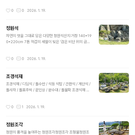
연적인 재료를 사용하는 한국 전통 건축 및 조경의 미학을
지만 나는 오늘, 저 벼랑 끝에 선 소나무 한 그루에서 분명
작성시간
0
0
2026. 1. 19.
따르면서도, 파라솔이라는 현대적인 용도..
한 바람의 얼굴을 보았다. 사람들은 그것을 취류형(吹流
形)이라 불렀다.산등성이에 홀로 선 그 나무는 마치 거대한
붓과 같았다. 보이지 않는 대기의 흐름을 타고 허공에 초록
정원석
색 획을 그어놓은 듯, 줄기와 가지가 온통 한쪽으로 쏠려 있
글 내용
었다. 흡사 머리카락을 길게 풀어헤치고 거센 폭풍우를 온
자연의 멋을 그대로 담은 다양한 정원석산지:거창 140*19
몸으로 받아내는 무용수의 격정적인 춤사위 같기도 했다.
0*220cm 7톤 억겁의 세월이 빚은 '검은 비단 위의 금빛
나무는 멈춰 있었으나, 내 눈에는 끊임없이 흔들리고 있는
폭포'이 작품은 경남 거창의 거친 물살이 수백만 년 동안 다
것처럼 보였다. 그것은 정지해 있는 움직임이자, 소리 없는
듬어낸 **'시간의 조각'**이자, 인위적인 가공 없이 자연
작성시간
0
0
2026. 1. 19.
아우성이었다.취류형 소나무..
그 자체가 완성한 거대한 추상화입니다. 높이 2.2m, 무게
7톤이라는 압도적인 하드웨어에 섬세한 표면 미학이 공존
하는 명석(名石)입니다.1. 색(色)과 질(質)의 강렬한 대비:
조경석재
흑(黑)과 금(金)의 조화가장 먼저 눈길을 사로잡는 것은 *
글 내용
*돌의 피부(Skin)**입니다. 묵직하고 깊이 있는 검은색
조경석재 / 디딤석 / 돌수반 / 석등 석탑 / 간판석 / 계단석 /
(또는 짙은 회색) 바탕은 마치 밤의 장막이나 깊은 산세를
돌사자 / 돌표주박 / 문인상 / 분수대 / 돌물확 조경석재 튼
연상시킵니다. 그 위를 타고 흐르는 황금빛과 흰색이 섞인
튼하고 아름다운 조경 공간 연출용 석재돌수반과 표주박을
굵은 석영질의 문양은 마치 깎아지른 절벽 위에서 쏟아져
이용한 계류형 분수대 만들기수목 사이에 포인트 역활로
작성시간
0
1
2026. 1. 19.
내..
사용되는 돌수반 물확 돌절구 풀맷돌 석등들돌 표주박과
돌수반들평원석 돌의자평원석 돌의자평원석 돌의자평원석
돌의자평원석 돌의자평원석 돌의자 좌석 밑에 펼쳐진 호수
정원조각
와 들판: 단양석 평원석 의자이 작품은 "앉아서 쉬는 의자
글 내용
이자, 바라보며 즐기는 산수경석"입니다. 거친 자연석의 껍
정원의 품격을 높여주는 정원조각정원조각 조형물정원조